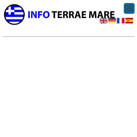
© 2006-2026
Infoterraemare.it
|
Pagina maken
|
Algemene voorwaarden
|
Contact