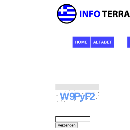
HOME
ALFABET
Om onze algemene voorwaarden te raadplegen die
Verificatie code :