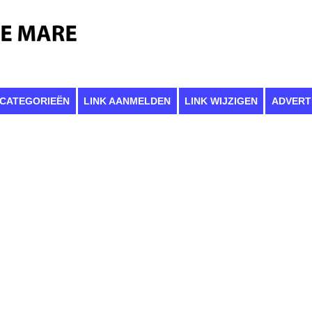
CATEGORIEËN
LINK AANMELDEN
LINK WIJZIGEN
ADVERT
nt u de volgende karakters in het verificatie code veld te typen: