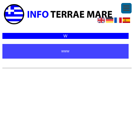
W
www
© 2006-2026
Infoterraemare.it
|
Pagina maken
|
Algemene voorwaarden
|
Contact